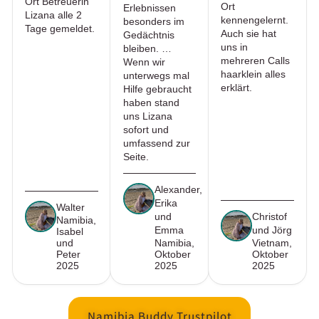
Ort Betreuerin
Ort
Erlebnissen
Lizana alle 2
kennengelernt.
besonders im
Tage gemeldet.
Auch sie hat
Gedächtnis
uns in
bleiben. …
mehreren Calls
Wenn wir
haarklein alles
unterwegs mal
erklärt.
Hilfe gebraucht
haben stand
uns Lizana
sofort und
umfassend zur
Seite.
Alexander,
Erika
Walter
und
Christof
Namibia,
Emma
und Jörg
Isabel
und
Namibia,
Vietnam,
Peter
Oktober
Oktober
2025
2025
2025
Namibia Buddy Trustpilot