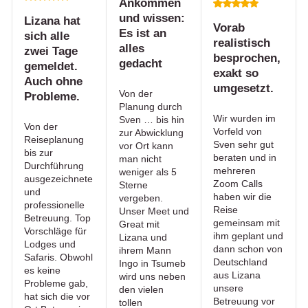
Ankommen
und wissen:
Lizana hat
Vorab
Es ist an
sich alle
realistisch
alles
zwei Tage
besprochen,
gedacht
gemeldet.
exakt so
Auch ohne
umgesetzt.
Von der
Probleme.
Planung durch
Wir wurden im
Sven … bis hin
Von der
Vorfeld von
zur Abwicklung
Reiseplanung
Sven sehr gut
vor Ort kann
bis zur
beraten und in
man nicht
Durchführung
mehreren
weniger als 5
ausgezeichnete
Zoom Calls
Sterne
und
haben wir die
vergeben.
professionelle
Reise
Unser Meet und
Betreuung. Top
gemeinsam mit
Great mit
Vorschläge für
ihm geplant und
Lizana und
Lodges und
dann schon von
ihrem Mann
Safaris. Obwohl
Deutschland
Ingo in Tsumeb
es keine
aus Lizana
wird uns neben
Probleme gab,
unsere
den vielen
hat sich die vor
Betreuung vor
tollen