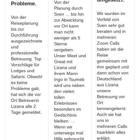
Von der
Probleme.
Planung durch
Wir wurden im
Sven … bis hin
Von der
Vorfeld von
zur Abwicklung
Reiseplanung
Sven sehr gut
vor Ort kann
bis zur
beraten und in
man nicht
Durchführung
mehreren
weniger als 5
ausgezeichnete
Zoom Calls
Sterne
und
haben wir die
vergeben.
professionelle
Reise
Unser Meet und
Betreuung. Top
gemeinsam mit
Great mit
Vorschläge für
ihm geplant und
Lizana und
Lodges und
dann schon von
ihrem Mann
Safaris. Obwohl
Deutschland
Ingo in Tsumeb
es keine
aus Lizana
wird uns neben
Probleme gab,
unsere
den vielen
hat sich die vor
Betreuung vor
tollen
Ort Betreuerin
Ort
Erlebnissen
Lizana alle 2
kennengelernt.
besonders im
Tage gemeldet.
Auch sie hat
Gedächtnis
uns in
bleiben. …
mehreren Calls
Wenn wir
haarklein alles
unterwegs mal
erklärt.
Hilfe gebraucht