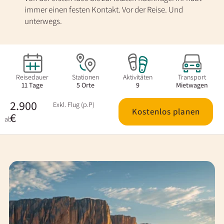
immer einen festen Kontakt. Vor der Reise. Und
unterwegs.
Reisedauer
Stationen
Aktivitäten
Transport
11 Tage
5 Orte
9
Mietwagen
2.900
Exkl. Flug (p.P)
Kostenlos planen
€
ab