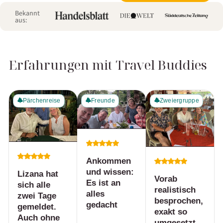
Bekannt
aus:
Erfahrungen mit Travel Buddies
Pärchenreise
Freunde
Zweiergruppe
Ankommen
und wissen:
Lizana hat
Vorab
Es ist an
sich alle
realistisch
alles
zwei Tage
besprochen,
gedacht
gemeldet.
exakt so
Auch ohne
umgesetzt.