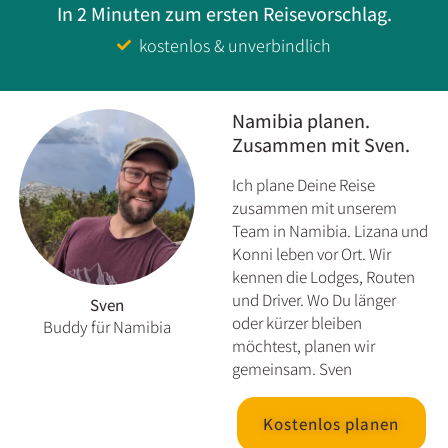
In 2 Minuten zum ersten Reisevorschlag.
kostenlos & unverbindlich
Namibia planen.
Zusammen mit Sven.
Ich plane Deine Reise
zusammen mit unserem
Team in Namibia. Lizana und
Konni leben vor Ort. Wir
kennen die Lodges, Routen
und Driver. Wo Du länger
Sven
oder kürzer bleiben
Buddy für Namibia
möchtest, planen wir
gemeinsam. Sven
Kostenlos planen