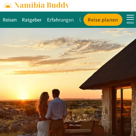
Reisen
Ratgeber
Erfahrungen
Über uns
Reise planen
MENU