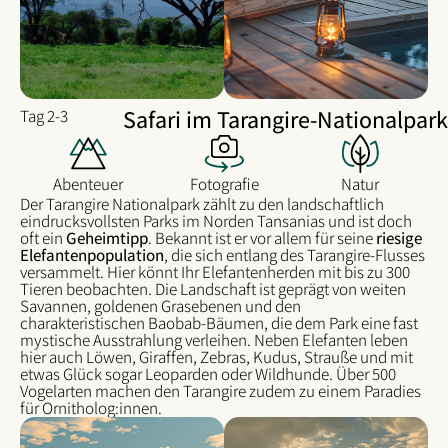
Safari im Tarangire-Nationalpark
Tag 2-3
Abenteuer
Fotografie
Natur
Der Tarangire Nationalpark zählt zu den landschaftlich
eindrucksvollsten Parks im Norden Tansanias und ist doch
oft ein
Geheimtipp
. Bekannt ist er vor allem für seine
riesige
Elefantenpopulation
, die sich entlang des Tarangire-Flusses
versammelt. Hier könnt Ihr Elefantenherden mit bis zu 300
Tieren beobachten. Die Landschaft ist geprägt von weiten
Savannen, goldenen Grasebenen und den
charakteristischen Baobab-Bäumen, die dem Park eine fast
mystische Ausstrahlung verleihen. Neben Elefanten leben
hier auch Löwen, Giraffen, Zebras, Kudus, Strauße und mit
etwas Glück sogar Leoparden oder Wildhunde. Über 500
Vogelarten machen den Tarangire zudem zu einem Paradies
für Ornitholog:innen.